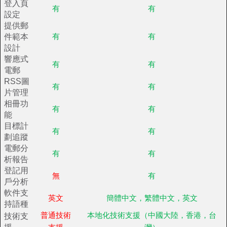
登入頁
有
有
設定
提供郵
件範本
有
有
設計
響應式
有
有
電郵
RSS圖
有
有
片管理
相冊功
有
有
能
目標計
有
有
劃追蹤
電郵分
有
有
析報告
登記用
無
有
戶分析
軟件支
英文
簡體中文，繁體中文，英文
持語種
技術支
普通技術
本地化技術支援（中國大陸，香港，台