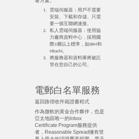
署方案。
雲端伺服器：用戶不需要
安裝、下載和存儲。只需
要一個互聯網連接。
私人雲端伺服器：使用協
力廠商資料中心，採用國
際3層以上標準，如IBM和
Hitachi。
將服務器和資料庫將被託
管在您自己的公司。
電郵白名單服務
返回路徑收件箱證書程式
作為微軟的黃金合作夥伴，也是
亞太地區唯一的Inbox
Certificate Program服務提供
者，Reasonable Spread擁有世
界上最大的認證覆蓋範圍，電子