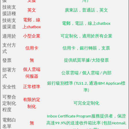
援
支援
灣）
技術支
英文
廣東話，普通話，英文
援語種
技術支
電郵，線
電郵，電話，線上chatbox
援渠道
上chatbox
適用於
小型企業
可定制化，適用於所有企業
支付方
信用卡
信用卡，銀行轉賬，支票
式
發票
無
提供紙質單據/大陸發票
部署方
個人雲端
公眾雲端 / 個人雲端 / 內部
式
伺服器
銀行級別標準 (TLS1.2, 通過IBM AppScan標
安全性
正常標準
準)
可整合
有限的定
定制化
可完全定制化
制化
程度
Inbox Certificate Program服務提供者，保證
電郵白
無
高達99.9%的送達收件箱比率 (包括Hotmail,
名單