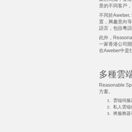
景的不同客戶，
不同於Awebe
置，興趣意向等
語言，包括粵語
此外，Reaso
一家香港公司開
在Aweber中
多種雲
Reasonab
方案。
雲端伺服
私人雲端
將服務器