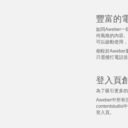
豐富的
如同Aweber一
何風格的內容。
可以啟動使用，
相較於Awebe
只需撥打電話並
登入頁
為了吸引更多的
Aweber中所
contents
登入頁。