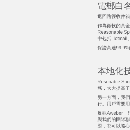
電郵白
返回路徑收件箱
作為微軟的黃金合作
Reasonab
中包括Hotmai
保證高達99.
本地化
Resonabl
務，大大提高了
另一方面，我們
行。用戶需要用
反觀Aweber
與我們的團隊聯
題，都可以隨心