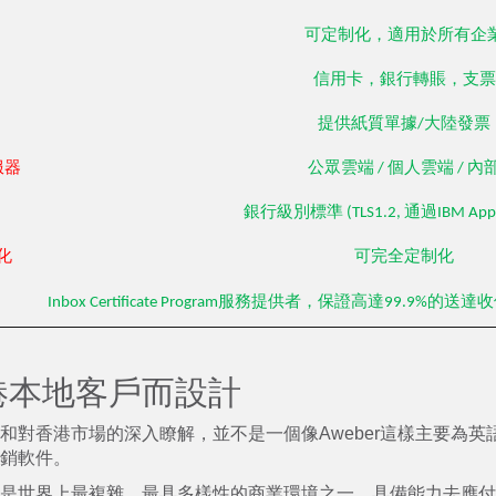
可定制化，適用於所有企
信用卡，銀行轉賬，支票
提供紙質單據/大陸發票
服器
公眾雲端 / 個人雲端 / 內
銀行級別標準 (TLS1.2, 通過IBM App
化
可完全定制化
Inbox Certificate Program服務提供者，保證高達99.9%的送達收件
港本地客戶而設計
和對香港市場的深入瞭解，並不是一個像Aweber這樣主要為英
銷軟件。
是世界上最複雜、最具多樣性的商業環境之一。具備能力去應付