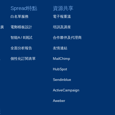
Spread特點
資源共享
白名單服務
電子報重溫
推廣
電郵模板設計
培訓及講座
智能A / B測試
合作夥伴及代理商
）
全面分析報告
友情連結
統
個性化訂閱表單
MailChimp
HubSpot
Sendinblue
ActiveCampaign
Aweber
援