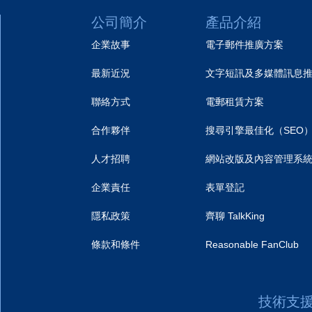
公司簡介
產品介紹
企業故事
電子郵件推廣方案
最新近況
文字短訊及多媒體訊息
聯絡方式
電郵租賃方案
合作夥伴
搜尋引擎最佳化（SEO
人才招聘
網站改版及內容管理系
企業責任
表單登記
隱私政策
齊聊 TalkKing
條款和條件
Reasonable FanClub
技術支