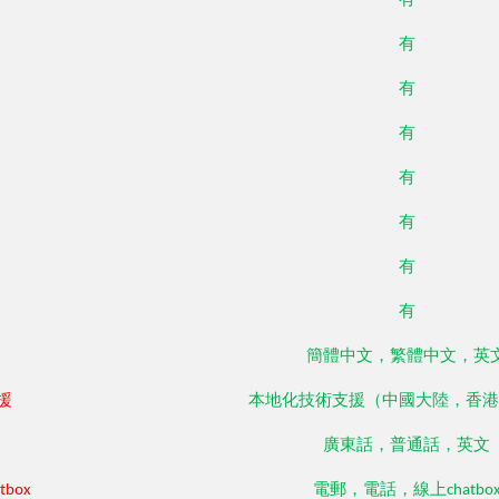
有
有
有
有
有
有
有
有
簡體中文，繁體中文，英
援
本地化技術支援（中國大陸，香港
廣東話，普通話，英文
box
電郵，電話，線上chatbo