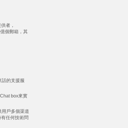
務提供者，
20億個郵箱，其
廣東話的支援服
t box來實
d提供用戶多個渠道
時有任何技術問