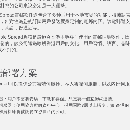
對您的公司來說必定是一大優勢。
r, Spread電郵軟件還包含了多种适用于本地市场的功能，根據
，針對性為您的訂閱用戶發送度身定制的電郵內容。該電郵還支
，英語，普通話等。
nable Spread應該是最適合香港本地客戶使用的電郵推廣軟件
發的，該公司通過瞭解香港用戶的文化、用戶習慣、語言、品味
是找不到的。
端部署方案
le Spread可以提供公共雲端伺服器、私人雲端伺服器，以及內部
器：用戶不需要安裝、下載和存儲。只需要一個互聯網連接。
伺服器：使用協力廠商資料中心，採用國際3層以上標準，如IBM和Hita
和資料庫將被託管在您自己的公司。