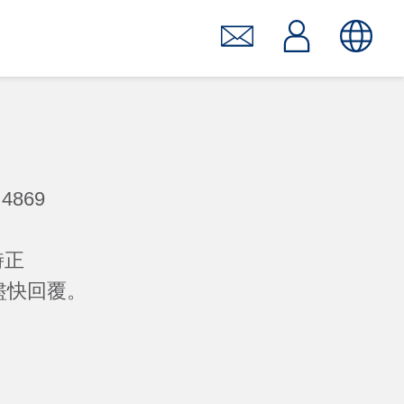
4869
時正
們將盡快回覆。