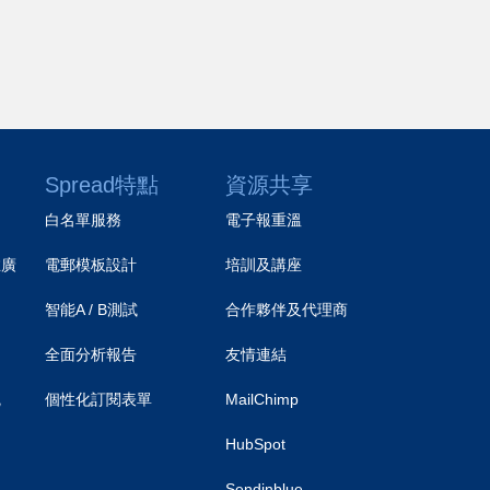
Spread特點
資源共享
白名單服務
電子報重溫
推廣
電郵模板設計
培訓及講座
智能A / B測試
合作夥伴及代理商
）
全面分析報告
友情連結
統
個性化訂閱表單
MailChimp
HubSpot
Sendinblue