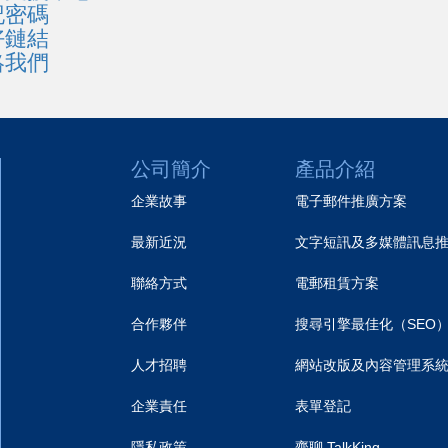
記密碼
好鏈結
絡我們
公司簡介
產品介紹
企業故事
電子郵件推廣方案
最新近況
文字短訊及多媒體訊息
聯絡方式
電郵租賃方案
合作夥伴
搜尋引擎最佳化（SEO
人才招聘
網站改版及內容管理系
企業責任
表單登記
隱私政策
齊聊 TalkKing