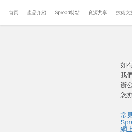
首頁
產品介紹
Spread特點
資源共享
技術支
如有
我
辦
您亦
常
Sp
網