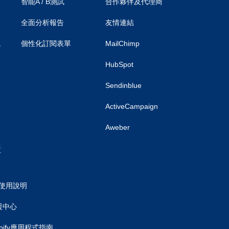
智能A / B測試
合作夥伴及代理商
）
全面分析報告
友情連結
統
個性化訂閱表單
MailChimp
HubSpot
Sendinblue
ActiveCampaign
Aweber
援
.0 使用說明
援中心
hopify應用程式指南