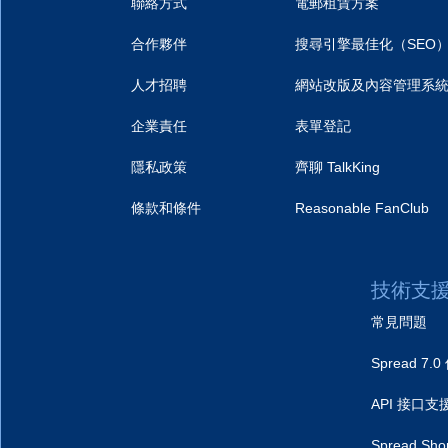
聯絡方式
電郵租賃方案
合作夥伴
搜尋引擎最佳化（SEO
人才招聘
網站改版及內容管理系
企業責任
表單登記
隱私政策
齊聊 TalkKing
條款和條件
Reasonable FanClub
技術支
常見問題
Spread 7
API 接口支
Spread S