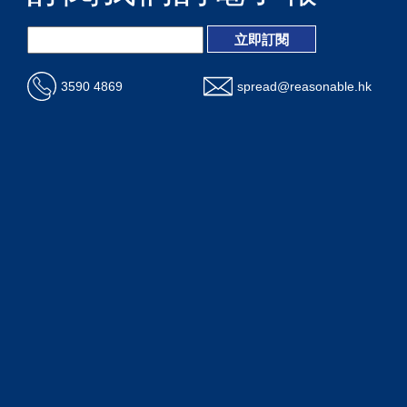
3590 4869
spread@reasonable.hk