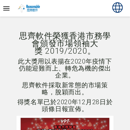
思齊軟件榮獲香港市務學
會頒發市場領袖大
獎 2019/2020。
此大獎用以表揚在2020年疫情下
仍能迎難而上、轉危為機的傑出
企業。
思齊軟件採取新常態的市場策
略，脫穎而出。
得獎名單已於2020年12月28日於
頭條日報宣佈。