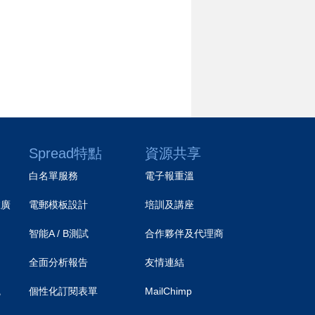
Spread特點
資源共享
白名單服務
電子報重溫
推廣
電郵模板設計
培訓及講座
智能A / B測試
合作夥伴及代理商
）
全面分析報告
友情連結
統
個性化訂閱表單
MailChimp