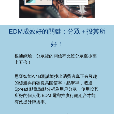
EDM成效好的關鍵：分眾＋投其所
好！
根據經驗，分眾後的開信率比沒分眾至少高
出五倍！
思齊智能A / B測試能找出消費者真正有興趣
的標題與內容提高開信率＋點擊率，透過
Spread
點擊熱點分析
為用戶
分眾
，使用投其
所好的個人化 EDM 電郵推廣行銷組合才能
有效提升轉換率。