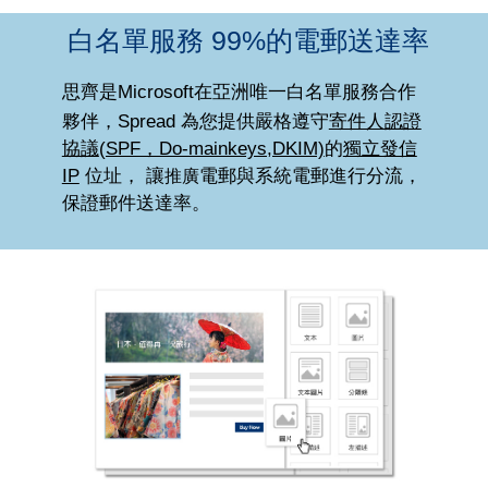
白名單服務 99%的電郵送達率
思齊是
Microsoft在亞洲唯一白名單服務合作
提供
夥伴，
Spread 為
您
嚴格遵守
寄件人認證
協議
(SPF，Do-mainkeys,DKIM)
的
獨立發信
IP
位址，
讓
推廣
電郵與系統電郵進行分流，
保證郵件送達率。