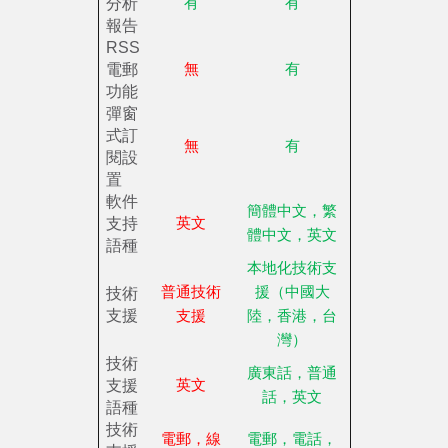
分析
有
有
報告
RSS
電郵
無
有
功能
彈窗
式訂
無
有
閱設
置
軟件
簡體中文，繁
支持
英文
體中文，英文
語種
本地化技術支
技術
普通技術
援（中國大
支援
支援
陸，香港，台
灣）
技術
廣東話，普通
支援
英文
話，英文
語種
技術
電郵，線
電郵，電話，