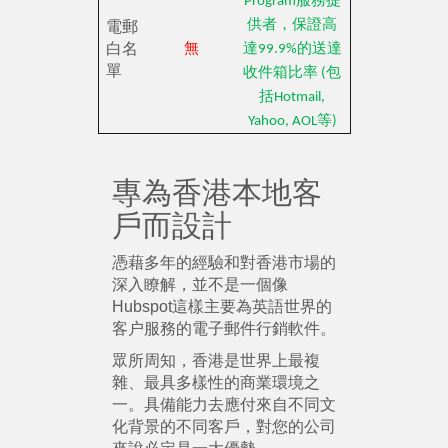
Program服務提
電郵
供者，保證高
白名
無
達99.9%的送達
單
收件箱比率 (包
括Hotmail,
Yahoo, AOL等)
專為香港本地客
戶而設計
憑藉多年的經驗和對香港市場的
深入瞭解，並不是一個像
Hubspot這樣主要為英語世界的
客户服務的電子郵件行銷軟件。
眾所周知，香港是世界上最複
雜、最具多樣性的商業環境之
一。具備能力去應付來自不同文
化背景的不同客戶，對您的公司