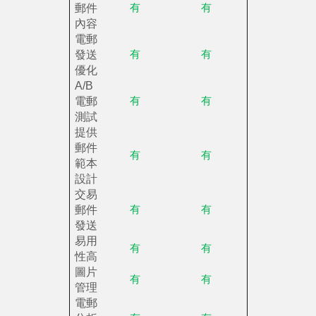
郵件
有
有
內容
電郵
發送
有
有
優化
A/B
電郵
有
有
測試
提供
郵件
有
有
範本
設計
交易
郵件
有
有
發送
易用
有
有
性高
圖片
有
有
管理
電郵