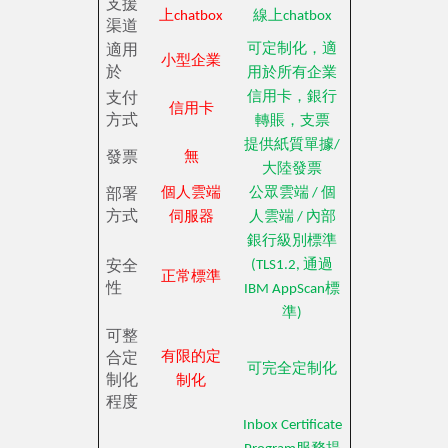
支援
上chatbox
線上chatbox
渠道
適用
可定制化，適
小型企業
於
用於所有企業
支付
信用卡，銀行
信用卡
方式
轉賬，支票
提供紙質單據/
發票
無
大陸發票
部署
個人雲端
公眾雲端 / 個
方式
伺服器
人雲端 / 內部
銀行級別標準
安全
(TLS1.2, 通過
正常標準
性
IBM AppScan標
準)
可整
合定
有限的定
可完全定制化
制化
制化
程度
Inbox Certificate